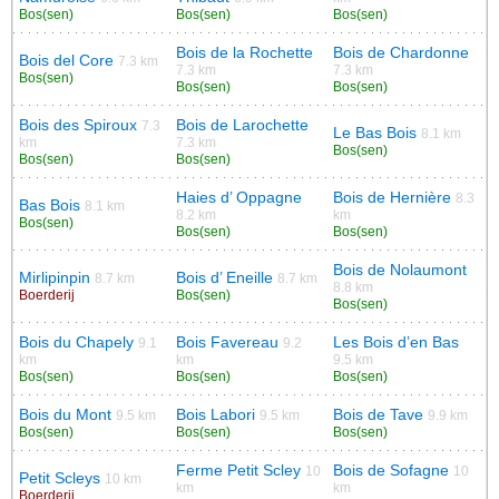
Bos(sen)
Bos(sen)
Bos(sen)
Bois de la Rochette
Bois de Chardonne
Bois del Core
7.3 km
7.3 km
7.3 km
Bos(sen)
Bos(sen)
Bos(sen)
Bois des Spiroux
Bois de Larochette
7.3
Le Bas Bois
8.1 km
km
7.3 km
Bos(sen)
Bos(sen)
Bos(sen)
Haies d’ Oppagne
Bois de Hernière
8.3
Bas Bois
8.1 km
8.2 km
km
Bos(sen)
Bos(sen)
Bos(sen)
Bois de Nolaumont
Mirlipinpin
Bois d’ Eneille
8.7 km
8.7 km
8.8 km
Boerderij
Bos(sen)
Bos(sen)
Bois du Chapely
Bois Favereau
Les Bois d’en Bas
9.1
9.2
km
km
9.5 km
Bos(sen)
Bos(sen)
Bos(sen)
Bois du Mont
Bois Labori
Bois de Tave
9.5 km
9.5 km
9.9 km
Bos(sen)
Bos(sen)
Bos(sen)
Ferme Petit Scley
Bois de Sofagne
10
10
Petit Scleys
10 km
km
km
Boerderij