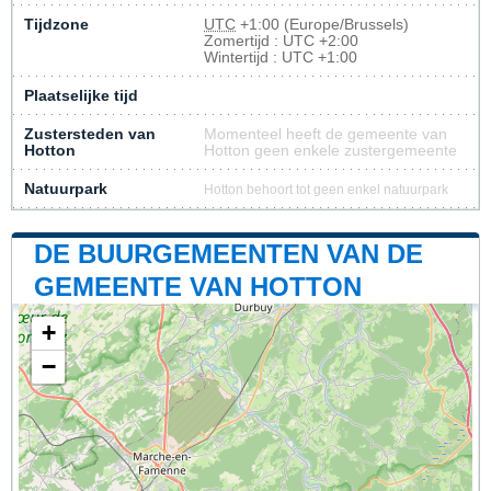
Tijdzone
UTC
+1:00 (Europe/Brussels)
Zomertijd : UTC +2:00
Wintertijd : UTC +1:00
Plaatselijke tijd
Zustersteden van
Momenteel heeft de gemeente van
Hotton
Hotton geen enkele zustergemeente
Natuurpark
Hotton behoort tot geen enkel natuurpark
DE BUURGEMEENTEN VAN DE
GEMEENTE VAN HOTTON
+
−