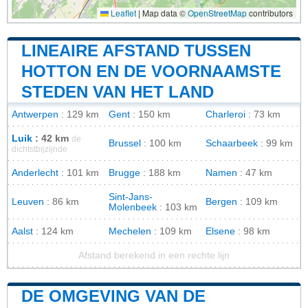
Leaflet
|
Map data ©
OpenStreetMap
contributors
LINEAIRE AFSTAND TUSSEN
HOTTON EN DE VOORNAAMSTE
STEDEN VAN HET LAND
Antwerpen
: 129 km
Gent
: 150 km
Charleroi
: 73 km
Luik
: 42 km
de
Brussel
: 100 km
Schaarbeek
: 99 km
dichtstbijzijnde
Anderlecht
: 101 km
Brugge
: 188 km
Namen
: 47 km
Sint-Jans-
Leuven
: 86 km
Bergen
: 109 km
Molenbeek
: 103 km
Aalst
: 124 km
Mechelen
: 109 km
Elsene
: 98 km
Afstand berekend in een rechte lijn
DE OMGEVING VAN DE