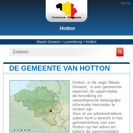
FR
NL
Hotton
Waals Gewest
>
Luxemburg
>
Hotton
DE GEMEENTE VAN HOTTON
Hotton, in de regio Waals
Gewest, is een gemeente
waarvan de oppervlakte,
de bevolking en
uiteenlopende belangrijke
informatie hieronder te
vinden zijn.
Voor al uw administratieve
zaken kunt u terecht in het
gemeentehuis van van
Hotton op het adres en
tijdens de openingstijden