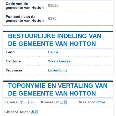
Code van de
83028
gemeente van Hotton
Postcode van de
6990
gemeente van Hotton
BESTUURLIJKE INDELING VAN
DE GEMEENTE VAN HOTTON
Land
België
Cantone
Waals Gewest
Provincie
Luxemburg
TOPONYMIE EN VERTALING VAN
DE GEMEENTE VAN HOTTON
Japans:
オットン
Koreaans:
오똥
Russisch:
Отон
Chinese talen:
奥通