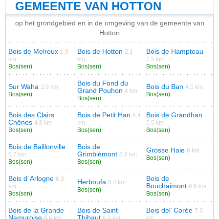
GEMEENTE VAN HOTTON
op het grondgebied en in de omgeving van de gemeente van
Hotton
Bois de Melreux
Bois de Hotton
Bois de Hampteau
1.9
2.1
km
km
2.5 km
Bos(sen)
Bos(sen)
Bos(sen)
Bois du Fond du
Sur Waha
Bois du Ban
3.9 km
4.5 km
Grand Pouhon
4 km
Bos(sen)
Bos(sen)
Bos(sen)
Bois des Clairs
Bois de Petit Han
Bois de Grandhan
5.4
Chênes
4.8 km
km
5.5 km
Bos(sen)
Bos(sen)
Bos(sen)
Bois de Baillonville
Bois de
Grosse Haie
6 km
Grimbiémont
5.7 km
5.8 km
Bos(sen)
Bos(sen)
Bos(sen)
Bois d’ Arlogne
Bois de
6.3
Herboufa
6.4 km
Bouchaimont
km
6.6 km
Bos(sen)
Bos(sen)
Bos(sen)
Bois de la Grande
Bois de Saint-
Bois del’ Corée
7.3
Namuroise
Thibaut
6.6 km
6.9 km
km