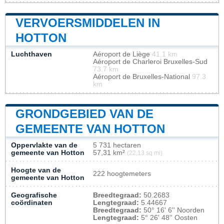
VERVOERSMIDDELEN IN
HOTTON
Luchthaven
Aéroport de Liège
41.1 km
Aéroport de Charleroi Bruxelles-Sud
73.7 km
Aéroport de Bruxelles-National
97.3
km
GRONDGEBIED VAN DE
GEMEENTE VAN HOTTON
Oppervlakte van de
5 731 hectaren
gemeente van Hotton
57,31 km²
(22,13 sq mi)
Hoogte van de
222 hoogtemeters
gemeente van Hotton
Geografische
Breedtegraad:
50.2683
coördinaten
Lengtegraad:
5.44667
Breedtegraad:
50° 16' 6'' Noorden
Lengtegraad:
5° 26' 48'' Oosten