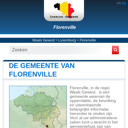
FR
NL
Florenville
Waals Gewest
>
Luxemburg
>
Florenville
DE GEMEENTE VAN
FLORENVILLE
Florenville, in de regio
Waals Gewest, is een
gemeente waarvan de
oppervlakte, de bevolking
en uiteenlopende
belangrijke informatie
hieronder te vinden zijn.
Voor al uw administratieve
zaken kunt u terecht in het
gemeentehuis van van