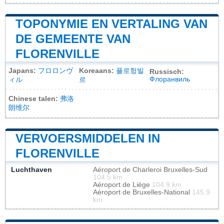
TOPONYMIE EN VERTALING VAN
DE GEMEENTE VAN
FLORENVILLE
Japans:
フロロンヴ
Koreaans:
플로헝빌
Russisch:
Флоранвиль
ィル
르
Chinese talen:
弗洛
朗维尔
VERVOERSMIDDELEN IN
FLORENVILLE
Luchthaven
Aéroport de Charleroi Bruxelles-Sud
104.5 km
Aéroport de Liège
104.9 km
Aéroport de Bruxelles-National
145.9
km