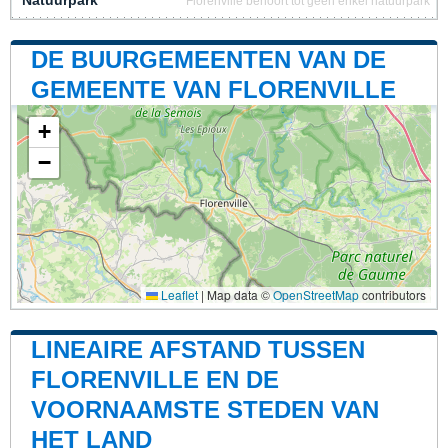
Natuurpark
Florenville behoort tot geen enkel natuurpark
DE BUURGEMEENTEN VAN DE
GEMEENTE VAN FLORENVILLE
+
−
Leaflet
|
Map data ©
OpenStreetMap
contributors
LINEAIRE AFSTAND TUSSEN
FLORENVILLE EN DE
VOORNAAMSTE STEDEN VAN
HET LAND