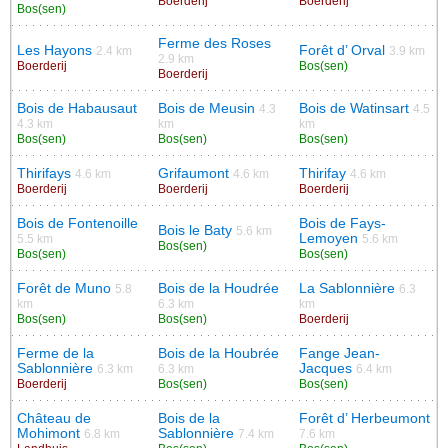
Boerderij
Boerderij
Bos(sen)
Ferme des Roses
Les Hayons
Forêt d’ Orval
2.4 km
3.9 km
2.9 km
Boerderij
Bos(sen)
Boerderij
Bois de Habausaut
Bois de Meusin
Bois de Watinsart
4.3
4.5
4.3 km
km
km
Bos(sen)
Bos(sen)
Bos(sen)
Thirifays
Grifaumont
Thirifay
4.6 km
4.6 km
4.6 km
Boerderij
Boerderij
Boerderij
Bois de Fontenoille
Bois de Fays-
Bois le Baty
5.6 km
Lemoyen
5.5 km
5.6 km
Bos(sen)
Bos(sen)
Bos(sen)
Forêt de Muno
Bois de la Houdrée
La Sablonnière
5.8
6.3
km
6.3 km
km
Bos(sen)
Bos(sen)
Boerderij
Ferme de la
Bois de la Houbrée
Fange Jean-
Sablonnière
Jacques
6.3 km
6.3 km
6.4 km
Boerderij
Bos(sen)
Bos(sen)
Château de
Bois de la
Forêt d’ Herbeumont
Mohimont
Sablonnière
6.8 km
7.4 km
7.6 km