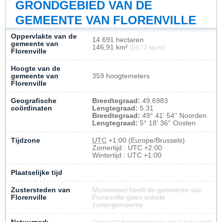
GRONDGEBIED VAN DE
GEMEENTE VAN FLORENVILLE
Oppervlakte van de
14 691 hectaren
gemeente van
146,91 km²
(56,72 sq mi)
Florenville
Hoogte van de
gemeente van
359 hoogtemeters
Florenville
Geografische
Breedtegraad:
49.6983
coördinaten
Lengtegraad:
5.31
Breedtegraad:
49° 41' 54'' Noorden
Lengtegraad:
5° 18' 36'' Oosten
Tijdzone
UTC
+1:00 (Europe/Brussels)
Zomertijd : UTC +2:00
Wintertijd : UTC +1:00
Plaatselijke tijd
Zustersteden van
Momenteel heeft de gemeente van
Florenville
Florenville geen enkele
zustergemeente