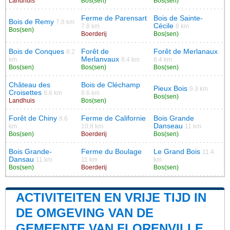
Landhuis
Bos(sen)
Bos(sen)
Ferme de Parensart
Bois de Sainte-
Bois de Remy
7.8 km
Cécile
7.8 km
8 km
Bos(sen)
Boerderij
Bos(sen)
Bois de Conques
Forêt de
Forêt de Merlanaux
8.2
Merlanvaux
km
8.4 km
8.4 km
Bos(sen)
Bos(sen)
Bos(sen)
Château des
Bois de Cléchamp
Pieux Bois
9.3 km
Croisettes
8.6 km
8.6 km
Bos(sen)
Landhuis
Bos(sen)
Forêt de Chiny
Ferme de Californie
Bois Grande
9.6
Danseau
km
10.8 km
11 km
Bos(sen)
Boerderij
Bos(sen)
Bois Grande-
Ferme du Boulage
Le Grand Bois
11.4
Dansau
11 km
11 km
km
Bos(sen)
Boerderij
Bos(sen)
ACTIVITEITEN EN VRIJE TIJD IN
DE OMGEVING VAN DE
GEMEENTE VAN FLORENVILLE