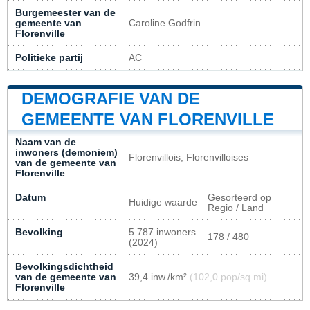
Burgemeester van de
gemeente van
Caroline Godfrin
Florenville
Politieke partij
AC
DEMOGRAFIE VAN DE
GEMEENTE VAN FLORENVILLE
Naam van de
inwoners (demoniem)
Florenvillois, Florenvilloises
van de gemeente van
Florenville
Datum
Gesorteerd op
Huidige waarde
Regio / Land
Bevolking
5 787 inwoners
178 / 480
(2024)
Bevolkingsdichtheid
van de gemeente van
39,4 inw./km²
(102,0 pop/sq mi)
Florenville