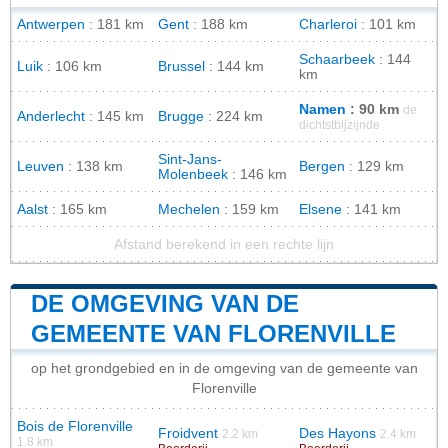
Antwerpen
: 181 km
Gent
: 188 km
Charleroi
: 101 km
Schaarbeek
: 144
Luik
: 106 km
Brussel
: 144 km
km
Namen
: 90 km
de
Anderlecht
: 145 km
Brugge
: 224 km
dichtstbijzijnde
Sint-Jans-
Leuven
: 138 km
Bergen
: 129 km
Molenbeek
: 146 km
Aalst
: 165 km
Mechelen
: 159 km
Elsene
: 141 km
Afstand berekend in een rechte lijn
DE OMGEVING VAN DE
GEMEENTE VAN FLORENVILLE
op het grondgebied en in de omgeving van de gemeente van
Florenville
Bois de Florenville
Froidvent
Des Hayons
2.2 km
2.4 km
1.8 km