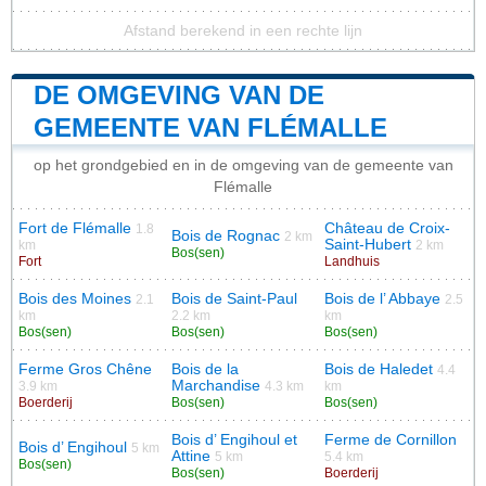
Afstand berekend in een rechte lijn
DE OMGEVING VAN DE
GEMEENTE VAN FLÉMALLE
op het grondgebied en in de omgeving van de gemeente van
Flémalle
Fort de Flémalle
Château de Croix-
1.8
Bois de Rognac
2 km
Saint-Hubert
km
2 km
Bos(sen)
Fort
Landhuis
Bois des Moines
Bois de Saint-Paul
Bois de l’ Abbaye
2.1
2.5
km
2.2 km
km
Bos(sen)
Bos(sen)
Bos(sen)
Ferme Gros Chêne
Bois de la
Bois de Haledet
4.4
Marchandise
3.9 km
4.3 km
km
Boerderij
Bos(sen)
Bos(sen)
Bois d’ Engihoul et
Ferme de Cornillon
Bois d’ Engihoul
5 km
Attine
5 km
5.4 km
Bos(sen)
Bos(sen)
Boerderij