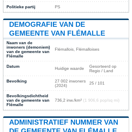
Politieke partij
PS
DEMOGRAFIE VAN DE
GEMEENTE VAN FLÉMALLE
Naam van de
inwoners (demoniem)
Flémallois, Flémalloises
van de gemeente van
Flémalle
Datum
Gesorteerd op
Huidige waarde
Regio / Land
Bevolking
27 002 inwoners
25 / 101
(2024)
Bevolkingsdichtheid
van de gemeente van
736,2 inw./km²
(1 906,6 pop/sq mi)
Flémalle
ADMINISTRATIEF NUMMER VAN
DE GEMEENTE VAN FLÉMALLE