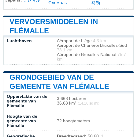
Japans:
フレマル
Флемаль
马勒
VERVOERSMIDDELEN IN
FLÉMALLE
Luchthaven
Aéroport de Liège
4.3 km
Aéroport de Charleroi Bruxelles-Sud
73.1 km
Aéroport de Bruxelles-National
75.7
km
GRONDGEBIED VAN DE
GEMEENTE VAN FLÉMALLE
Oppervlakte van de
3 668 hectaren
gemeente van
36,68 km²
(14,16 sq mi)
Flémalle
Hoogte van de
gemeente van
72 hoogtemeters
Flémalle
Geografische
Breedtegraad:
50.6011