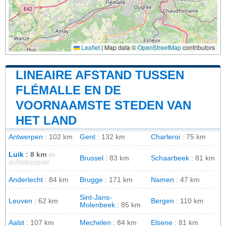
Leaflet
|
Map data ©
OpenStreetMap
contributors
LINEAIRE AFSTAND TUSSEN
FLÉMALLE EN DE
VOORNAAMSTE STEDEN VAN
HET LAND
Antwerpen
: 102 km
Gent
: 132 km
Charleroi
: 75 km
Luik
: 8 km
de
Brussel
: 83 km
Schaarbeek
: 81 km
dichtstbijzijnde
Anderlecht
: 84 km
Brugge
: 171 km
Namen
: 47 km
Sint-Jans-
Leuven
: 62 km
Bergen
: 110 km
Molenbeek
: 85 km
Aalst
: 107 km
Mechelen
: 84 km
Elsene
: 81 km