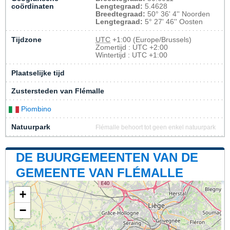
coördinaten
Lengtegraad:
5.4628
Breedtegraad:
50° 36' 4'' Noorden
Lengtegraad:
5° 27' 46'' Oosten
Tijdzone
UTC
+1:00 (Europe/Brussels)
Zomertijd : UTC +2:00
Wintertijd : UTC +1:00
Plaatselijke tijd
Zustersteden van Flémalle
Piombino
Natuurpark
Flémalle behoort tot geen enkel natuurpark
DE BUURGEMEENTEN VAN DE
GEMEENTE VAN FLÉMALLE
+
−