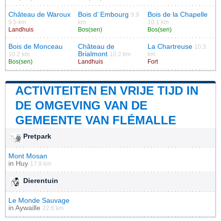
Château de Waroux
Bois d’ Embourg
Bois de la Chapelle
9.9
9.5 km
km
10.1 km
Landhuis
Bos(sen)
Bos(sen)
Bois de Monceau
Château de
La Chartreuse
10.3
Brialmont
10.2 km
10.2 km
km
Bos(sen)
Landhuis
Fort
ACTIVITEITEN EN VRIJE TIJD IN
DE OMGEVING VAN DE
GEMEENTE VAN FLÉMALLE
Pretpark
Mont Mosan
in
Huy
17.8 km
Dierentuin
Le Monde Sauvage
in
Aywaille
22.6 km