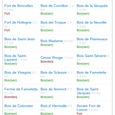
Fort de Boncelles
Bois de Cornillon
Bois de la Vecquée
5.4
5.4 km
km
5.4 km
Fort
Bos(sen)
Bos(sen)
Fort de Hollogne
Bois del Troque
Bois de la Neuville
5.5
5.9
km
km
5.9 km
Fort
Bos(sen)
Bos(sen)
Bois de Saint-Jean
Bois de Plainevaux
Bois Madame
6.8 km
6.5 km
7.3 km
Bos(sen)
Bos(sen)
Bos(sen)
Bois de Saint-
Bois Saint-Séverin
8
Cense Rouge
7.6 km
Laurent
7.3 km
km
Boerderij
Bos(sen)
Bos(sen)
Bois de Vivegnis
Bois de Sclessin
Bois de Famelette
8.2
8.3
km
km
8.3 km
Bos(sen)
Bos(sen)
Bos(sen)
Ferme de Famelette
Bois de Nomont
Bois de Saint-
8.3
Jacques
8.3 km
km
8.5 km
Boerderij
Bos(sen)
Bos(sen)
Bois de Colonster
Bois d’ Hermalle
Ancien Fort de
8.9
Loncin
8.7 km
km
9.5 km
Bos(sen)
Bos(sen)
Fort