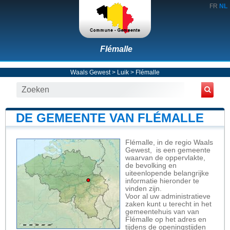
FR
NL
Flémalle
Waals Gewest
>
Luik
>
Flémalle
DE GEMEENTE VAN FLÉMALLE
Flémalle, in de regio Waals
Gewest, is een gemeente
waarvan de oppervlakte,
de bevolking en
uiteenlopende belangrijke
informatie hieronder te
vinden zijn.
Voor al uw administratieve
zaken kunt u terecht in het
gemeentehuis van van
Flémalle op het adres en
tijdens de openingstijden