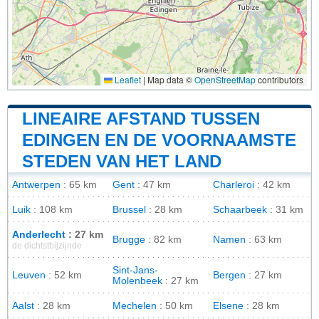
Leaflet
|
Map data ©
OpenStreetMap
contributors
LINEAIRE AFSTAND TUSSEN
EDINGEN EN DE VOORNAAMSTE
STEDEN VAN HET LAND
Antwerpen
: 65 km
Gent
: 47 km
Charleroi
: 42 km
Luik
: 108 km
Brussel
: 28 km
Schaarbeek
: 31 km
Anderlecht
: 27 km
Brugge
: 82 km
Namen
: 63 km
de dichtstbijzijnde
Sint-Jans-
Leuven
: 52 km
Bergen
: 27 km
Molenbeek
: 27 km
Aalst
: 28 km
Mechelen
: 50 km
Elsene
: 28 km