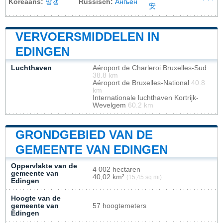
Koreaans:
앙갱
Russisch:
Ангьен
安
VERVOERSMIDDELEN IN
EDINGEN
Luchthaven
Aéroport de Charleroi Bruxelles-Sud
38.8 km
Aéroport de Bruxelles-National
40.8
km
Internationale luchthaven Kortrijk-
Wevelgem
60.2 km
GRONDGEBIED VAN DE
GEMEENTE VAN EDINGEN
Oppervlakte van de
4 002 hectaren
gemeente van
40,02 km²
(15,45 sq mi)
Edingen
Hoogte van de
gemeente van
57 hoogtemeters
Edingen