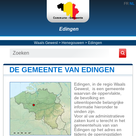
FR
NL
Edingen
Waals Gewest
>
Henegouwen
>
Edingen
DE GEMEENTE VAN EDINGEN
Edingen, in de regio Waals
Gewest, is een gemeente
waarvan de oppervlakte,
de bevolking en
uiteenlopende belangrijke
informatie hieronder te
vinden zijn.
Voor al uw administratieve
zaken kunt u terecht in het
gemeentehuis van van
Edingen op het adres en
tijdens de openingstijden