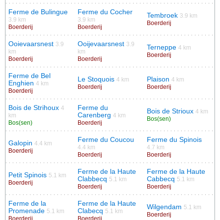
Ferme de Bulingue
Ferme du Cocher
Tembroek
3.9 km
3.9 km
3.9 km
Boerderij
Boerderij
Boerderij
Ooievaarsnest
Ooijevaarsnest
3.9
3.9
Terneppe
4 km
km
km
Boerderij
Boerderij
Boerderij
Ferme de Bel
Le Stoquois
Plaison
4 km
4 km
Enghien
4 km
Boerderij
Boerderij
Boerderij
Bois de Strihoux
Ferme du
4
Bois de Strioux
4 km
Carenberg
km
4 km
Bos(sen)
Bos(sen)
Boerderij
Ferme du Coucou
Ferme du Spinois
Galopin
4.4 km
4.4 km
4.7 km
Boerderij
Boerderij
Boerderij
Ferme de la Haute
Ferme de la Haute
Petit Spinois
5.1 km
Clabbecq
Cabbecq
5.1 km
5.1 km
Boerderij
Boerderij
Boerderij
Ferme de la
Ferme de la Haute
Wilgendam
5.1 km
Promenade
Clabecq
5.1 km
5.1 km
Boerderij
Boerderij
Boerderij