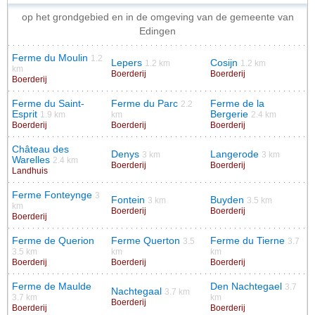
op het grondgebied en in de omgeving van de gemeente van
Edingen
Ferme du Moulin
1.2
Lepers
Cosijn
1.2 km
1.2 km
km
Boerderij
Boerderij
Boerderij
Ferme du Saint-
Ferme du Parc
Ferme de la
2.2
Esprit
Bergerie
1.9 km
km
2.4 km
Boerderij
Boerderij
Boerderij
Château des
Denys
Langerode
3 km
3 km
Warelles
2.4 km
Boerderij
Boerderij
Landhuis
Ferme Fonteynge
3
Fontein
Buyden
3 km
3.5 km
km
Boerderij
Boerderij
Boerderij
Ferme de Querion
Ferme Querton
Ferme du Tierne
3.5
3.7
3.5 km
km
km
Boerderij
Boerderij
Boerderij
Ferme de Maulde
Den Nachtegael
3.7
Nachtegaal
3.7 km
3.7 km
km
Boerderij
Boerderij
Boerderij