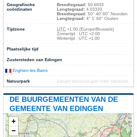
Geografische
Breedtegraad:
50.6833
coördinaten
Lengtegraad:
4.03333
Breedtegraad:
50° 40' 60'' Noorden
Lengtegraad:
4° 1' 60'' Oosten
Tijdzone
UTC
+1:00 (Europe/Brussels)
Zomertijd : UTC +2:00
Wintertijd : UTC +1:00
Plaatselijke tijd
Zustersteden van Edingen
Enghien-les-Bains
Natuurpark
Edingen behoort tot geen enkel natuurpark
DE BUURGEMEENTEN VAN DE
GEMEENTE VAN EDINGEN
+
−