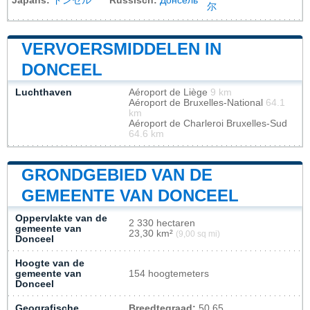
Japans:
ドンセル
Russisch:
Донсель
尔
VERVOERSMIDDELEN IN
DONCEEL
Luchthaven
Aéroport de Liège
9 km
Aéroport de Bruxelles-National
64.1
km
Aéroport de Charleroi Bruxelles-Sud
64.6 km
GRONDGEBIED VAN DE
GEMEENTE VAN DONCEEL
Oppervlakte van de
2 330 hectaren
gemeente van
23,30 km²
(9,00 sq mi)
Donceel
Hoogte van de
gemeente van
154 hoogtemeters
Donceel
Geografische
Breedtegraad:
50.65