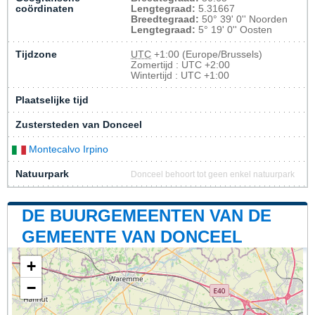
coördinaten
Lengtegraad:
5.31667
Breedtegraad:
50° 39' 0'' Noorden
Lengtegraad:
5° 19' 0'' Oosten
Tijdzone
UTC
+1:00 (Europe/Brussels)
Zomertijd : UTC +2:00
Wintertijd : UTC +1:00
Plaatselijke tijd
Zustersteden van Donceel
Montecalvo Irpino
Natuurpark
Donceel behoort tot geen enkel natuurpark
DE BUURGEMEENTEN VAN DE
GEMEENTE VAN DONCEEL
+
−