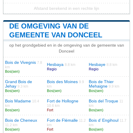
Afstand berekend in een rechte lijn
DE OMGEVING VAN DE
GEMEENTE VAN DONCEEL
op het grondgebied en in de omgeving van de gemeente van
Donceel
Bois de Vivegnis
7.8
Hesbaya
Hesbaye
8.8 km
8.8 km
km
Regio
Regio
Bos(sen)
Grand Bois de
Bois des Moines
Bois de Thier
9.9
Jehay
Mehaigne
9.3 km
km
9.9 km
Bos(sen)
Bos(sen)
Bos(sen)
Bois Madame
Fort de Hollogne
Bois del Troque
10.4
11
km
10.6 km
km
Bos(sen)
Fort
Bos(sen)
Bois de Cheneux
Fort de Flémalle
Bois d’ Engihoul
11.2
11.7
11.2 km
km
km
Bos(sen)
Fort
Bos(sen)