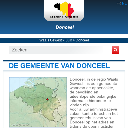
FR
NL
Donceel
Waals Gewest
>
Luik
>
Donceel
DE GEMEENTE VAN DONCEEL
Donceel, in de regio Waals
Gewest, is een gemeente
waarvan de oppervlakte,
de bevolking en
uiteenlopende belangrijke
informatie hieronder te
vinden zijn.
Voor al uw administratieve
zaken kunt u terecht in het
gemeentehuis van van
Donceel op het adres en
tijdens de openingstijden