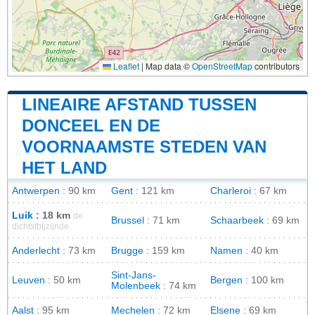
Leaflet
|
Map data ©
OpenStreetMap
contributors
LINEAIRE AFSTAND TUSSEN
DONCEEL EN DE
VOORNAAMSTE STEDEN VAN
HET LAND
Antwerpen
: 90 km
Gent
: 121 km
Charleroi
: 67 km
Luik
: 18 km
de
Brussel
: 71 km
Schaarbeek
: 69 km
dichtstbijzijnde
Anderlecht
: 73 km
Brugge
: 159 km
Namen
: 40 km
Sint-Jans-
Leuven
: 50 km
Bergen
: 100 km
Molenbeek
: 74 km
Aalst
: 95 km
Mechelen
: 72 km
Elsene
: 69 km