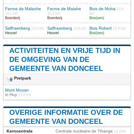
Ferme de Malaxhe
Ferme de Malahe
Bois de Moha
15.4
15.2 km
15.2 km
km
Boerderij
Boerderij
Bos(sen)
Saffraenberg
Saffraanberg
Bois Robert
15.6 km
15.6 km
15.9 km
Heuvel
Heuvel
Bos(sen)
ACTIVITEITEN EN VRIJE TIJD IN
DE OMGEVING VAN DE
GEMEENTE VAN DONCEEL
Pretpark
Mont Mosan
in
Huy
15.8 km
OVERIGE INFORMATIE OVER DE
GEMEENTE VAN DONCEEL
Kerncentrale
Centrale nucléaire de Tihange
13 mile