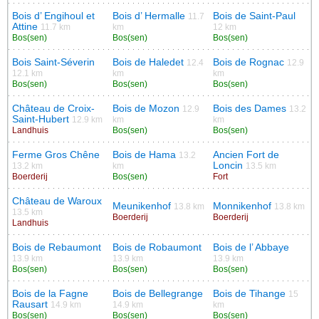
Bois d’ Engihoul et
Bois d’ Hermalle
Bois de Saint-Paul
11.7
Attine
11.7 km
km
12 km
Bos(sen)
Bos(sen)
Bos(sen)
Bois Saint-Séverin
Bois de Haledet
Bois de Rognac
12.4
12.9
12.1 km
km
km
Bos(sen)
Bos(sen)
Bos(sen)
Château de Croix-
Bois de Mozon
Bois des Dames
12.9
13.2
Saint-Hubert
12.9 km
km
km
Landhuis
Bos(sen)
Bos(sen)
Ferme Gros Chêne
Bois de Hama
Ancien Fort de
13.2
Loncin
13.2 km
km
13.5 km
Boerderij
Bos(sen)
Fort
Château de Waroux
Meunikenhof
Monnikenhof
13.8 km
13.8 km
13.5 km
Boerderij
Boerderij
Landhuis
Bois de Rebaumont
Bois de Robaumont
Bois de l’ Abbaye
13.9 km
13.9 km
13.9 km
Bos(sen)
Bos(sen)
Bos(sen)
Bois de la Fagne
Bois de Bellegrange
Bois de Tihange
15
Rausart
14.9 km
14.9 km
km
Bos(sen)
Bos(sen)
Bos(sen)