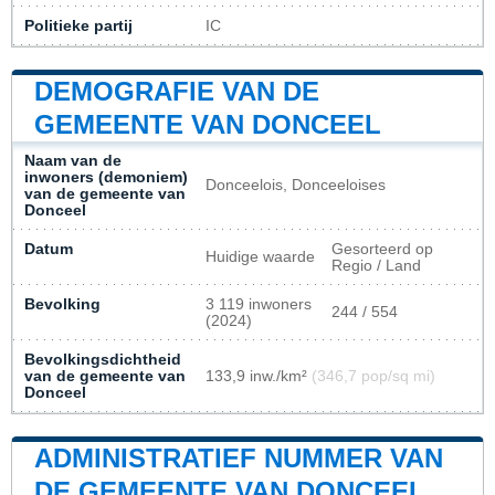
Politieke partij
IC
DEMOGRAFIE VAN DE
GEMEENTE VAN DONCEEL
Naam van de
inwoners (demoniem)
Donceelois, Donceeloises
van de gemeente van
Donceel
Datum
Gesorteerd op
Huidige waarde
Regio / Land
Bevolking
3 119 inwoners
244 / 554
(2024)
Bevolkingsdichtheid
van de gemeente van
133,9 inw./km²
(346,7 pop/sq mi)
Donceel
ADMINISTRATIEF NUMMER VAN
DE GEMEENTE VAN DONCEEL