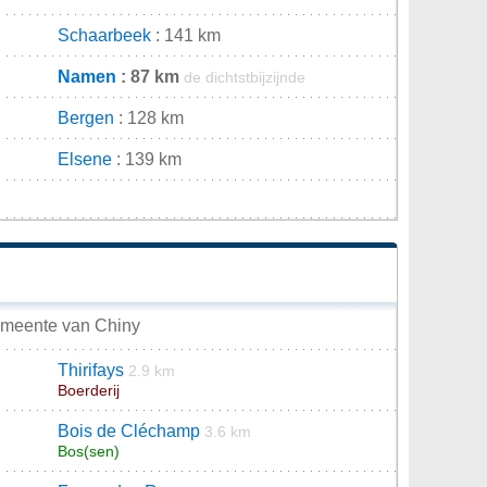
Schaarbeek
: 141 km
Namen
: 87 km
de dichtstbijzijnde
Bergen
: 128 km
Elsene
: 139 km
n
emeente van Chiny
Thirifays
2.9 km
Boerderij
Bois de Cléchamp
3.6 km
Bos(sen)