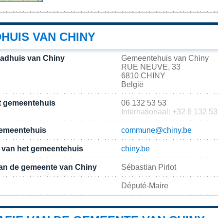
HUIS VAN CHINY
tadhuis van Chiny
Gemeentehuis van Chiny
RUE NEUVE, 33
6810 CHINY
België
t gemeentehuis
06 132 53 53
Internationaal: +32 6 132 53
gemeentehuis
commune@chiny.be
te van het gemeentehuis
chiny.be
an de gemeente van Chiny
Sébastian Pirlot
Député-Maire