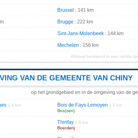
Brussel
: 141 km
km
Brugge
: 222 km
Sint-Jans-Molenbeek
: 144 km
Mechelen
: 156 km
Afstand berekend in een rechte lij
VING VAN DE GEMEENTE VAN CHINY
op het grondgebied en in de omgeving van de g
ues
Bois de Fays-Lemoyen
1.4 km
1.8 km
Bos(sen)
Thirifay
2.9 km
Boerderij