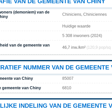
FIE VAN DE GEMEENTE VAN CHINY
woners (demoniem) van de
Chiniciens, Chiniciennes
hiny
Huidige waarde
5 308 inwoners (2024)
theid van de gemeente van
46,7 inw./km²
(120,9 pop/sq 
TRATIEF NUMMER VAN DE GEMEENTE 
meente van Chiny
85007
e gemeente van Chiny
6810
LIJKE INDELING VAN DE GEMEENTE V