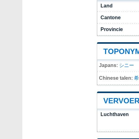
Land
Cantone
Provincie
TOPONYM
Japans:
シニー
Chinese talen:
希
VERVOER
Luchthaven