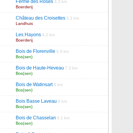
Ferme des Roses
4.3 km
Boerderij
Château des Croisettes
5.3 km
Landhuis
Les Hayons
6.2 km
Boerderij
Bois de Florenville
6.9 km
Bos(sen)
Bois de Haute-Heveau
7.3 km
Bos(sen)
Bois de Watinsart
8 km
Bos(sen)
Bois Basse Laveau
8 km
Bos(sen)
Bois de Chasselan
8.1 km
Bos(sen)