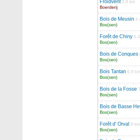
Froidvent
3.9 km
Boerderij
Bois de Meusin
4.
Bos(sen)
Forêt de Chiny
5.
Bos(sen)
Bois de Conques
Bos(sen)
Bois Tantan
6.9 k
Bos(sen)
Bois de la Fosse
Bos(sen)
Bois de Basse H
Bos(sen)
Forêt d’ Orval
8 k
Bos(sen)