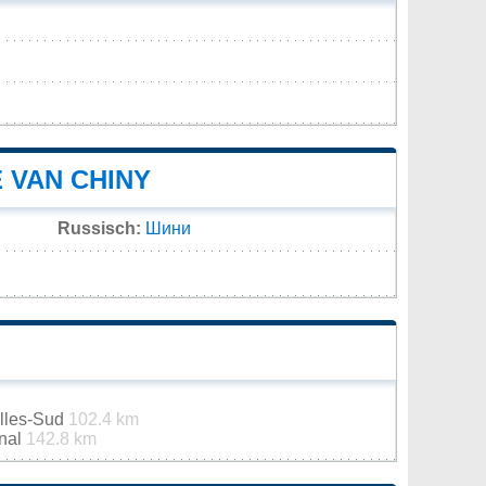
 VAN CHINY
Russisch:
Шини
elles-Sud
102.4 km
onal
142.8 km