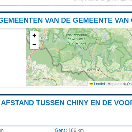
GEMEENTEN VAN DE GEMEENTE VAN 
+
−
Leaflet
|
Map data ©
Op
E AFSTAND TUSSEN CHINY EN DE VO
km
Gent
: 186 km