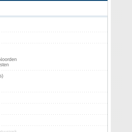
 Noorden
osten
s)
atuurpark