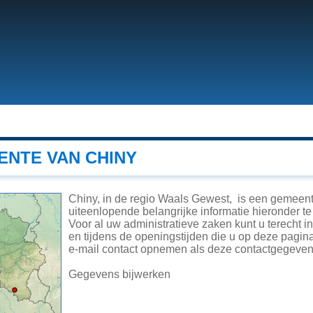
ENTE VAN CHINY
Chiny, in de regio Waals Gewest, is een gemeent
uiteenlopende belangrijke informatie hieronder te 
Voor al uw administratieve zaken kunt u terecht 
en tijdens de openingstijden die u op deze pagina
e-mail contact opnemen als deze contactgegevens
Gegevens bijwerken