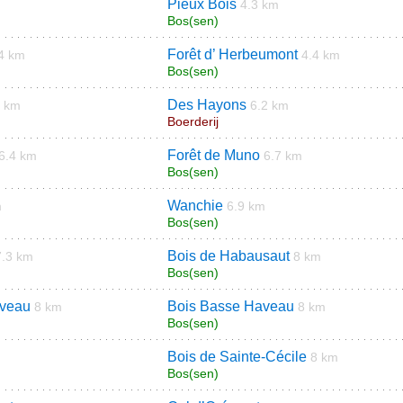
Pieux Bois
4.3 km
Bos(sen)
Forêt d’ Herbeumont
4 km
4.4 km
Bos(sen)
Des Hayons
4 km
6.2 km
Boerderij
Forêt de Muno
6.4 km
6.7 km
Bos(sen)
Wanchie
m
6.9 km
Bos(sen)
Bois de Habausaut
7.3 km
8 km
Bos(sen)
eveau
Bois Basse Haveau
8 km
8 km
Bos(sen)
Bois de Sainte-Cécile
m
8 km
Bos(sen)