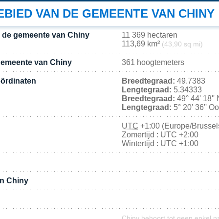
BIED VAN DE GEMEENTE VAN CHINY
n de gemeente van Chiny
11 369 hectaren
113,69 km²
(43,90 sq mi)
gemeente van Chiny
361 hoogtemeters
ördinaten
Breedtegraad:
49.7383
Lengtegraad:
5.34333
Breedtegraad:
49° 44' 18''
Lengtegraad:
5° 20' 36'' O
UTC
+1:00 (Europe/Brussel
Zomertijd : UTC +2:00
Wintertijd : UTC +1:00
an Chiny
Chiny behoort tot geen enkel n