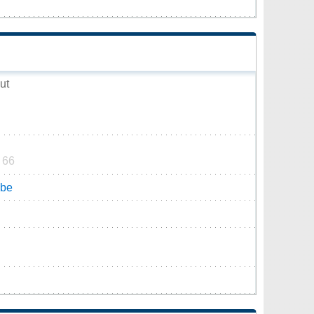
ut
 66
.be