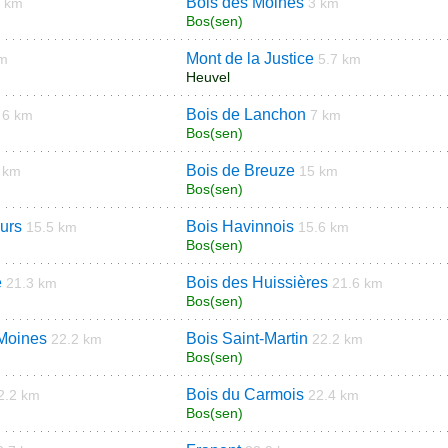
Bois des Moines
4 km
3 km
Bos(sen)
Mont de la Justice
km
5.7 km
Heuvel
Bois de Lanchon
6 km
7 km
Bos(sen)
Bois de Breuze
 km
15 km
Bos(sen)
urs
Bois Havinnois
15.5 km
15.6 km
Bos(sen)
e
Bois des Huissières
21.3 km
21.6 km
Bos(sen)
Moines
Bois Saint-Martin
22.2 km
22.2 km
Bos(sen)
Bois du Carmois
2.2 km
22.4 km
Bos(sen)