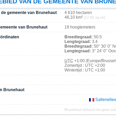
BIED VAN DE GEMEENTE VAN BRUN
n de gemeente van Brunehaut
4 610 hectaren
46,10 km²
(17,80 sq mi)
gemeente van Brunehaut
19 hoogtemeters
ördinaten
Breedtegraad:
50.5
Lengtegraad:
3.4
Breedtegraad:
50° 30' 0'' 
Lengtegraad:
3° 24' 0'' Oo
UTC
+1:00 (Europe/Brussel
Zomertijd : UTC +2:00
Wintertijd : UTC +1:00
an Brunehaut
Sallenelles
Brunehaut behoort tot geen en