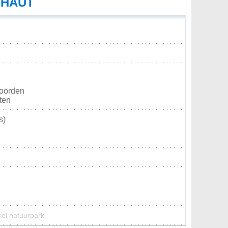
EHAUT
Noorden
sten
s)
kel natuurpark