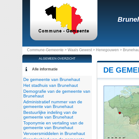
Brune
Commune-Gemeente >
Waals Gewest
>
Henegouwen
>
Brunehau
ALGEMEEN OVERZICHT
DE GEME
Alle informatie
De gemeente van Brunehaut
Het stadhuis van Brunehaut
Demografie van de gemeente van
Brunehaut
Administratief nummer van de
gemeente van Brunehaut
Bestuurlijke indeling van de
gemeente van Brunehaut
Toponymie en vertaling van de
gemeente van Brunehaut
Vervoersmiddelen in Brunehaut