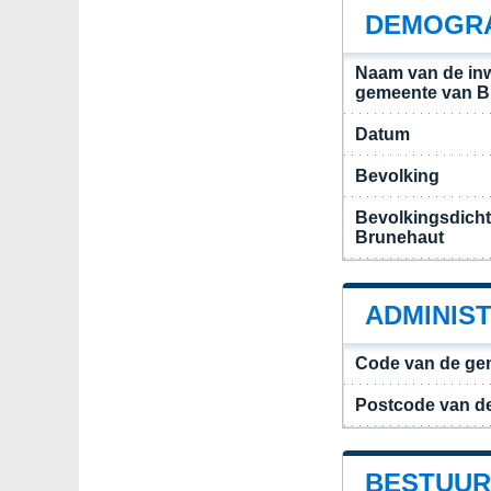
DEMOGRA
Naam van de in
gemeente van B
Datum
Bevolking
Bevolkingsdich
Brunehaut
ADMINIS
Code van de ge
Postcode van d
BESTUUR