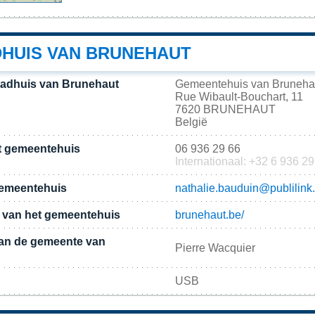
DHUIS VAN BRUNEHAUT
tadhuis van Brunehaut
Gemeentehuis van Bruneha
Rue Wibault-Bouchart, 11
7620 BRUNEHAUT
België
t gemeentehuis
06 936 29 66
Internationaal: +32 6 936 29
gemeentehuis
nathalie.bauduin@publilink
te van het gemeentehuis
brunehaut.be/
an de gemeente van
Pierre Wacquier
USB