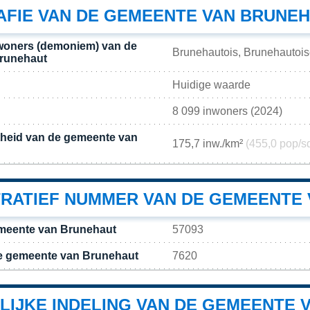
FIE VAN DE GEMEENTE VAN BRUNE
woners (demoniem) van de
Brunehautois, Brunehautoi
runehaut
Huidige waarde
8 099 inwoners (2024)
theid van de gemeente van
175,7 inw./km²
(455,0 pop/s
TRATIEF NUMMER VAN DE GEMEENTE
meente van Brunehaut
57093
e gemeente van Brunehaut
7620
LIJKE INDELING VAN DE GEMEENTE 