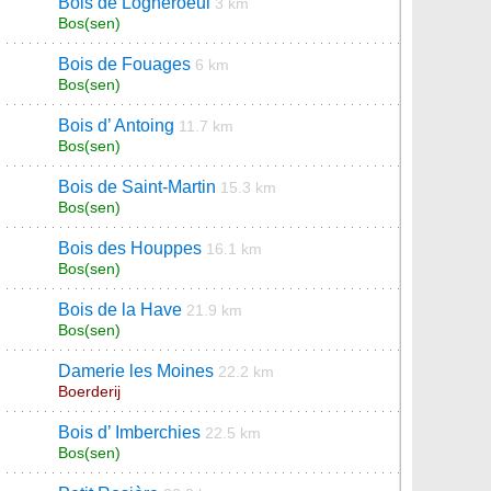
Bois de Logneroeul
3 km
Bos(sen)
Bois de Fouages
6 km
Bos(sen)
Bois d’ Antoing
11.7 km
Bos(sen)
Bois de Saint-Martin
15.3 km
Bos(sen)
Bois des Houppes
16.1 km
Bos(sen)
Bois de la Have
21.9 km
Bos(sen)
Damerie les Moines
22.2 km
Boerderij
Bois d’ Imberchies
22.5 km
Bos(sen)