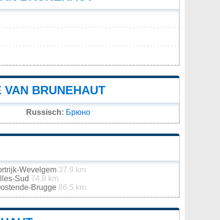
E VAN BRUNEHAUT
Russisch:
Брюно
Kortrijk-Wevelgem
37.9 km
elles-Sud
74.8 km
 Oostende-Brugge
86.5 km