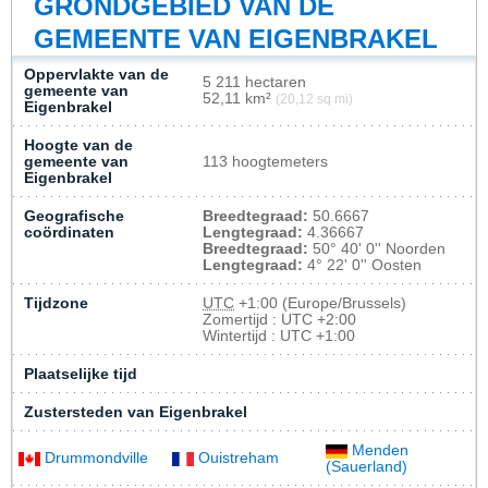
GRONDGEBIED VAN DE
GEMEENTE VAN EIGENBRAKEL
Oppervlakte van de
5 211 hectaren
gemeente van
52,11 km²
(20,12 sq mi)
Eigenbrakel
Hoogte van de
gemeente van
113 hoogtemeters
Eigenbrakel
Geografische
Breedtegraad:
50.6667
coördinaten
Lengtegraad:
4.36667
Breedtegraad:
50° 40' 0'' Noorden
Lengtegraad:
4° 22' 0'' Oosten
Tijdzone
UTC
+1:00 (Europe/Brussels)
Zomertijd : UTC +2:00
Wintertijd : UTC +1:00
Plaatselijke tijd
Zustersteden van Eigenbrakel
Menden
Drummondville
Ouistreham
(Sauerland)