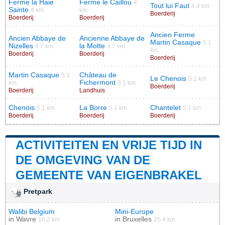
Ferme la Haie
Ferme le Caillou
4
Tout lui Faut
4.4 km
Sainte
4 km
km
Boerderij
Boerderij
Boerderij
Ancien Ferme
Ancien Abbaye de
Ancienne Abbaye de
Martin Casaque
5.1
Nizelles
la Motte
4.7 km
4.7 km
km
Boerderij
Boerderij
Boerderij
Martin Casaque
Château de
5.1
Le Chenois
5.1 km
Fichermont
km
5.1 km
Boerderij
Boerderij
Landhuis
Chenois
La Borre
Chantelet
5.1 km
5.1 km
5.1 km
Boerderij
Boerderij
Boerderij
ACTIVITEITEN EN VRIJE TIJD IN
DE OMGEVING VAN DE
GEMEENTE VAN EIGENBRAKEL
Pretpark
Walibi Belgium
Mini-Europe
in
Wavre
in
Bruxelles
16.2 km
25.4 km