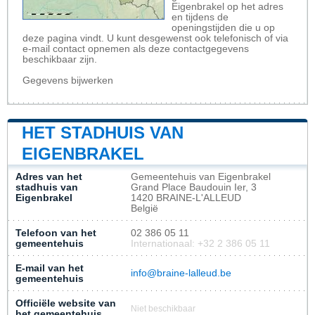
Eigenbrakel op het adres
en tijdens de
openingstijden die u op
deze pagina vindt. U kunt desgewenst ook telefonisch of via
e-mail contact opnemen als deze contactgegevens
beschikbaar zijn.
Gegevens bijwerken
HET STADHUIS VAN
EIGENBRAKEL
Adres van het
Gemeentehuis van Eigenbrakel
stadhuis van
Grand Place Baudouin Ier, 3
Eigenbrakel
1420 BRAINE-L'ALLEUD
België
Telefoon van het
02 386 05 11
gemeentehuis
Internationaal: +32 2 386 05 11
E-mail van het
info@braine-lalleud.be
gemeentehuis
Officiële website van
Niet beschikbaar
het gemeentehuis