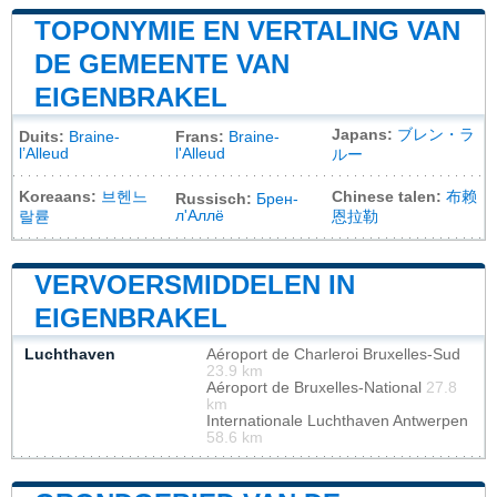
TOPONYMIE EN VERTALING VAN
DE GEMEENTE VAN
EIGENBRAKEL
Japans:
ブレン・ラ
Duits:
Braine-
Frans:
Braine-
l’Alleud
l'Alleud
ルー
Koreaans:
브헨느
Chinese talen:
布赖
Russisch:
Брен-
л'Аллё
랄륟
恩拉勒
VERVOERSMIDDELEN IN
EIGENBRAKEL
Luchthaven
Aéroport de Charleroi Bruxelles-Sud
23.9 km
Aéroport de Bruxelles-National
27.8
km
Internationale Luchthaven Antwerpen
58.6 km