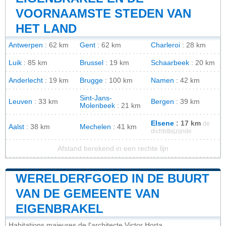
VOORNAAMSTE STEDEN VAN
HET LAND
Antwerpen
: 62 km
Gent
: 62 km
Charleroi
: 28 km
Luik
: 85 km
Brussel
: 19 km
Schaarbeek
: 20 km
Anderlecht
: 19 km
Brugge
: 100 km
Namen
: 42 km
Sint-Jans-
Leuven
: 33 km
Bergen
: 39 km
Molenbeek
: 21 km
Elsene
: 17 km
de
Aalst
: 38 km
Mechelen
: 41 km
dichtstbijzijnde
Afstand berekend in een rechte lijn
WERELDERFGOED IN DE BUURT
VAN DE GEMEENTE VAN
EIGENBRAKEL
Habitations majeures de l'architecte Victor Horta