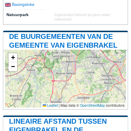
Basingstoke
Natuurpark
Eigenbrakel behoort tot geen enkel
natuurpark
DE BUURGEMEENTEN VAN DE
GEMEENTE VAN EIGENBRAKEL
+
−
Leaflet
|
Map data ©
OpenStreetMap
contributors
LINEAIRE AFSTAND TUSSEN
EIGENBRAKEL EN DE