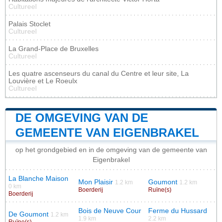
Cultureel
Palais Stoclet
Cultureel
La Grand-Place de Bruxelles
Cultureel
Les quatre ascenseurs du canal du Centre et leur site, La
Louvière et Le Roeulx
Cultureel
DE OMGEVING VAN DE
GEMEENTE VAN EIGENBRAKEL
op het grondgebied en in de omgeving van de gemeente van
Eigenbrakel
La Blanche Maison
Mon Plaisir
Goumont
1.2 km
1.2 km
0 km
Boerderij
Ruïne(s)
Boerderij
Bois de Neuve Cour
Ferme du Hussard
De Goumont
1.2 km
1.9 km
2.2 km
Ruïne(s)