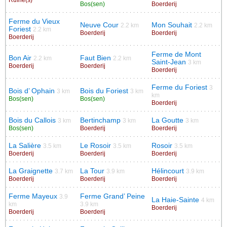
Bos(sen)
Boerderij
Ferme du Vieux
Neuve Cour
Mon Souhait
2.2 km
2.2 km
Foriest
2.2 km
Boerderij
Boerderij
Boerderij
Ferme de Mont
Bon Air
Faut Bien
2.2 km
2.2 km
Saint-Jean
3 km
Boerderij
Boerderij
Boerderij
Ferme du Foriest
3
Bois d’ Ophain
Bois du Foriest
3 km
3 km
km
Bos(sen)
Bos(sen)
Boerderij
Bois du Callois
Bertinchamp
La Goutte
3 km
3 km
3 km
Bos(sen)
Boerderij
Boerderij
La Salière
Le Rosoir
Rosoir
3.5 km
3.5 km
3.5 km
Boerderij
Boerderij
Boerderij
La Graignette
La Tour
Hélincourt
3.7 km
3.9 km
3.9 km
Boerderij
Boerderij
Boerderij
Ferme Mayeux
Ferme Grand’ Peine
3.9
La Haie-Sainte
4 km
km
3.9 km
Boerderij
Boerderij
Boerderij