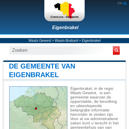
FR
NL
Eigenbrakel
Waals Gewest
>
Waals-Brabant
>
Eigenbrakel
DE GEMEENTE VAN
EIGENBRAKEL
Eigenbrakel, in de regio
Waals Gewest, is een
gemeente waarvan de
oppervlakte, de bevolking
en uiteenlopende
belangrijke informatie
hieronder te vinden zijn.
Voor al uw administratieve
zaken kunt u terecht in het
gemeentehuis van van