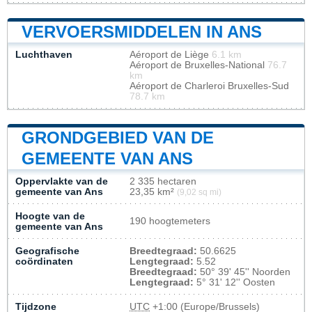
VERVOERSMIDDELEN IN ANS
Luchthaven
Aéroport de Liège
6.1 km
Aéroport de Bruxelles-National
76.7
km
Aéroport de Charleroi Bruxelles-Sud
78.7 km
GRONDGEBIED VAN DE
GEMEENTE VAN ANS
Oppervlakte van de
2 335 hectaren
gemeente van Ans
23,35 km²
(9,02 sq mi)
Hoogte van de
190 hoogtemeters
gemeente van Ans
Geografische
Breedtegraad:
50.6625
coördinaten
Lengtegraad:
5.52
Breedtegraad:
50° 39' 45'' Noorden
Lengtegraad:
5° 31' 12'' Oosten
Tijdzone
UTC
+1:00 (Europe/Brussels)