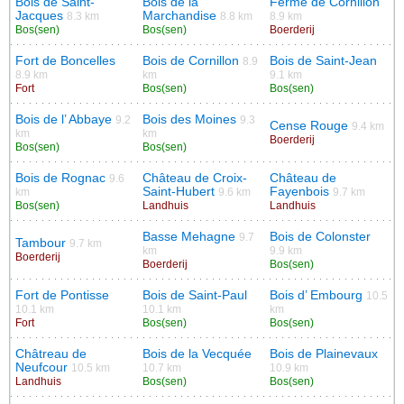
Bois de Saint-
Bois de la
Ferme de Cornillon
Jacques
Marchandise
8.3 km
8.8 km
8.9 km
Bos(sen)
Bos(sen)
Boerderij
Fort de Boncelles
Bois de Cornillon
Bois de Saint-Jean
8.9
8.9 km
km
9.1 km
Fort
Bos(sen)
Bos(sen)
Bois de l’ Abbaye
Bois des Moines
9.2
9.3
Cense Rouge
9.4 km
km
km
Boerderij
Bos(sen)
Bos(sen)
Bois de Rognac
Château de Croix-
Château de
9.6
Saint-Hubert
Fayenbois
km
9.6 km
9.7 km
Bos(sen)
Landhuis
Landhuis
Basse Mehagne
Bois de Colonster
9.7
Tambour
9.7 km
km
9.9 km
Boerderij
Boerderij
Bos(sen)
Fort de Pontisse
Bois de Saint-Paul
Bois d’ Embourg
10.5
10.1 km
10.1 km
km
Fort
Bos(sen)
Bos(sen)
Châtreau de
Bois de la Vecquée
Bois de Plainevaux
Neufcour
10.5 km
10.7 km
10.9 km
Landhuis
Bos(sen)
Bos(sen)