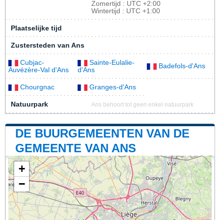
Zomertijd : UTC +2:00
Wintertijd : UTC +1:00
Plaatselijke tijd
Zustersteden van Ans
Cubjac-
Sainte-Eulalie-
Badefols-d'Ans
Auvézère-Val d'Ans
d'Ans
Chourgnac
Granges-d'Ans
Natuurpark
Ans behoort tot geen enkel natuurpark
DE BUURGEMEENTEN VAN DE
GEMEENTE VAN ANS
+
−