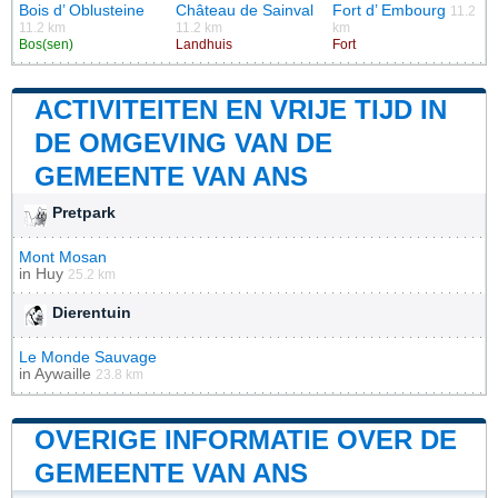
Bois d’ Oblusteine
Château de Sainval
Fort d’ Embourg
11.2
11.2 km
11.2 km
km
Bos(sen)
Landhuis
Fort
ACTIVITEITEN EN VRIJE TIJD IN
DE OMGEVING VAN DE
GEMEENTE VAN ANS
Pretpark
Mont Mosan
in
Huy
25.2 km
Dierentuin
Le Monde Sauvage
in
Aywaille
23.8 km
OVERIGE INFORMATIE OVER DE
GEMEENTE VAN ANS