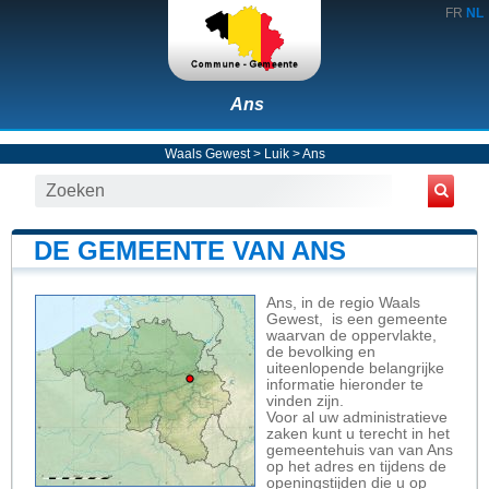
FR
NL
Ans
Waals Gewest
>
Luik
>
Ans
DE GEMEENTE VAN ANS
Ans, in de regio Waals
Gewest, is een gemeente
waarvan de oppervlakte,
de bevolking en
uiteenlopende belangrijke
informatie hieronder te
vinden zijn.
Voor al uw administratieve
zaken kunt u terecht in het
gemeentehuis van van Ans
op het adres en tijdens de
openingstijden die u op