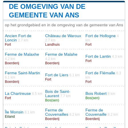
DE OMGEVING VAN DE
GEMEENTE VAN ANS
op het grondgebied en in de omgeving van de gemeente van Ans
Ancien Fort de
Château de Waroux
Fort de Hollogne
4
Loncin
2.7 km
2.7 km
km
Fort
Landhuis
Fort
Ferme de Malaxhe
Ferme de Malahe
Fort de Lantin
4.3 km
4.2 km
4.2 km
Fort
Boerderij
Boerderij
Ferme Saint-Martin
Fort de Flémalle
6.3
Fort de Liers
6.1 km
6.1 km
km
Fort
Boerderij
Fort
Bois de Saint-
La Chartreuse
Bois Robert
6.5 km
8 km
Laurent
7.7 km
Fort
Bos(sen)
Bos(sen)
Ferme de
Ferme de
Île Monsin
8.1 km
Couvenailles
Couvenaille
8.2 km
8.2 km
Eiland
Boerderij
Boerderij