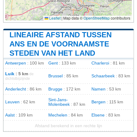
Leaflet
|
Map data ©
OpenStreetMap
contributors
LINEAIRE AFSTAND TUSSEN
ANS EN DE VOORNAAMSTE
STEDEN VAN HET LAND
Antwerpen
: 100 km
Gent
: 133 km
Charleroi
: 81 km
Luik
: 5 km
de
Brussel
: 85 km
Schaarbeek
: 83 km
dichtstbijzijnde
Anderlecht
: 86 km
Brugge
: 172 km
Namen
: 53 km
Sint-Jans-
Leuven
: 62 km
Bergen
: 115 km
Molenbeek
: 87 km
Aalst
: 109 km
Mechelen
: 84 km
Elsene
: 83 km
Afstand berekend in een rechte lijn