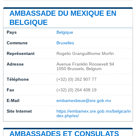
AMBASSADE DU MEXIQUE EN
BELGIQUE
Pays
Belgique
Commune
Bruxelles
Représentant
Rogelio Granguillhome Morfin
Adresse
Avenue Franklin Roosevelt 94
1050 Brussels, Belgium
Téléphone
(+32) (0) 262 907 77
Fax
(+32) (0) 264 408 19
E-Mail
embamexbeue@sre.gob.mx
Site Internet
https://embamex.sre.gob.mx/belgica/in
dex.php/es/
AMBASSADES ET CONSULATS