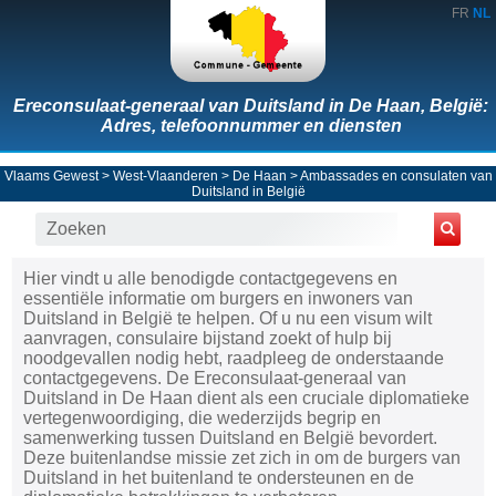
FR
NL
Ereconsulaat-generaal van Duitsland in De Haan, België:
Adres, telefoonnummer en diensten
Vlaams Gewest
>
West-Vlaanderen
>
De Haan
>
Ambassades en consulaten van
Duitsland in België
Hier vindt u alle benodigde contactgegevens en
essentiële informatie om burgers en inwoners van
Duitsland in België te helpen. Of u nu een visum wilt
aanvragen, consulaire bijstand zoekt of hulp bij
noodgevallen nodig hebt, raadpleeg de onderstaande
contactgegevens. De Ereconsulaat-generaal van
Duitsland in De Haan dient als een cruciale diplomatieke
vertegenwoordiging, die wederzijds begrip en
samenwerking tussen Duitsland en België bevordert.
Deze buitenlandse missie zet zich in om de burgers van
Duitsland in het buitenland te ondersteunen en de