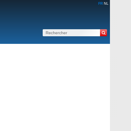
FR
NL