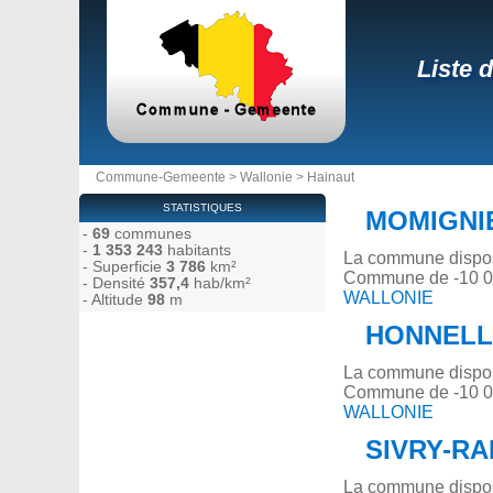
Liste 
Commune-Gemeente
>
Wallonie
>
Hainaut
STATISTIQUES
MOMIGNI
-
69
communes
-
1 353 243
habitants
La commune dispose
- Superficie
3 786
km²
Commune de -10 00
- Densité
357,4
hab/km²
WALLONIE
- Altitude
98
m
HONNELL
La commune dispose
Commune de -10 00
WALLONIE
SIVRY-R
La commune dispose