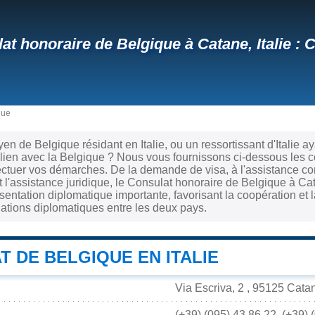
at honoraire de Belgique à Catane, Italie :
que
yen de Belgique résidant en Italie, ou un ressortissant d'Italie 
 lien avec la Belgique ? Nous vous fournissons ci-dessous les 
ectuer vos démarches. De la demande de visa, à l'assistance co
t l'assistance juridique, le Consulat honoraire de Belgique à Ca
ntation diplomatique importante, favorisant la coopération et la
elations diplomatiques entre les deux pays.
 DE BELGIQUE EN ITALIE
Via Escriva, 2 , 95125 Catani
(+39) (095) 43.86.22, (+39) 