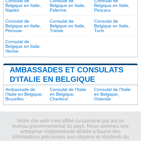
Consulat de
Consulat de
Consulat de
Belgique en Italie,
Belgique en Italie,
Belgique en Italie,
Naples
Palerme
Pescara
Consulat de
Consulat de
Consulat de
Belgique en Italie,
Belgique en Italie,
Belgique en Italie,
Pérouse
Trieste
Turin
Consulat de
Belgique en Italie,
Venise
AMBASSADES ET CONSULATS
D'ITALIE EN BELGIQUE
Ambassade de
Consulat de l'Italie
Consulat de l'Italie
l'Italie en Belgique,
en Belgique,
en Belgique,
Bruxelles
Charleroi
Ostende
Notre site web n'est affilié ou parrainé par aucun
bureau gouvernemental du pays. Nous sommes une
entreprise indépendante dédiée à fournir des
informations précieuses aux citoyens et résidents du