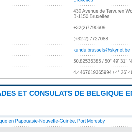
430 Avenue de Tervuren Wol
B-1150 Bruxelles
+32(2)7790609
(+32-2) 7727088
kundu.brussels@skynet.be
50.82536385 / 50° 49' 31'' 
4.4467619365994 / 4° 26' 48
DES ET CONSULATS DE BELGIQUE E
ique en Papouasie-Nouvelle-Guinée, Port Moresby