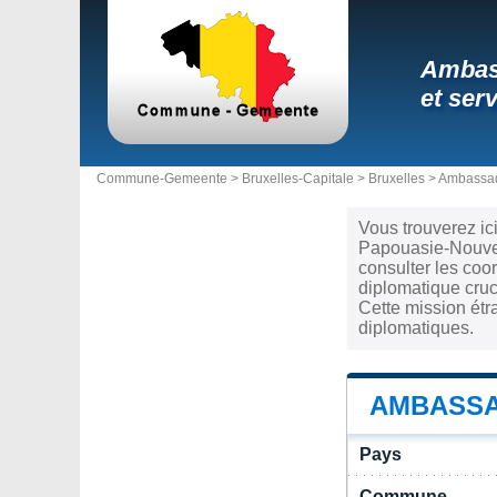
Ambass
et ser
Commune-Gemeente >
Bruxelles-Capitale
>
Bruxelles
>
Ambassad
Vous trouverez ic
Papouasie-Nouvell
consulter les co
diplomatique cruc
Cette mission étr
diplomatiques.
AMBASSA
Pays
Commune