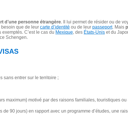
rt d’une personne étrangère
. Il lui permet de résider ou de 
 besoin que de leur
carte d’identité
ou de leur
passeport
. Mais
p
is exemptés. C’est le cas du
Mexique
, des
États-Unis
et du Japo
pace Schengen.
VISAS
 sans entrer sur le territoire ;
urs maximum) motivé par des raisons familiales, touristiques ou d
us de 90 jours) en rapport avec un programme d’études, une rais