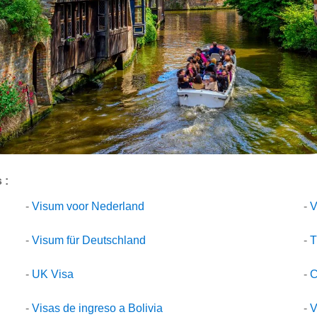
 :
-
Visum voor Nederland
-
V
-
Visum für Deutschland
-
T
-
UK Visa
-
C
-
Visas de ingreso a Bolivia
-
V