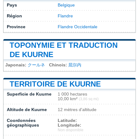
Pays
Belgique
Région
Flandre
Province
Flandre Occidentale
TOPONYMIE ET TRADUCTION
DE KUURNE
Japonais:
クールネ
Chinois:
屈尔内
TERRITOIRE DE KUURNE
Superficie de Kuurne
1 000 hectares
10,00 km²
(3,86 sq mi)
Altitude de Kuurne
12 mètres d'altitude
Coordonnées
Latitude:
géographiques
Longitude:
Non disponible