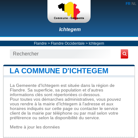
FR
NL
Ichtegem
Flandre
>
Flandre Occidentale
>
Ichtegem
LA COMMUNE D'ICHTEGEM
La Gemeente d'Ichtegem est située dans la région de
Flandre. Sa superficie, sa population et d'autres
informations clés sont répertoriées ci-dessous.
Pour toutes vos démarches administratives, vous pouvez
vous rendre à la mairie d'Ichtegem à l'adresse et aux
horaires indiqués sur cette page ou contacter le service
client de la mairie par téléphone ou par mail selon votre
préférence ou selon la disponibilité du service.
Mettre à jour les données