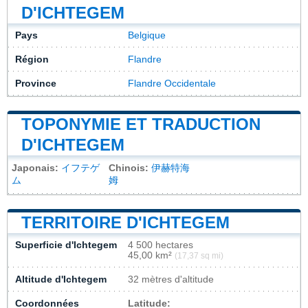
D'ICHTEGEM
Pays
Belgique
Région
Flandre
Province
Flandre Occidentale
TOPONYMIE ET TRADUCTION
D'ICHTEGEM
Japonais:
イフテゲ
Chinois:
伊赫特海
ム
姆
TERRITOIRE D'ICHTEGEM
Superficie d'Ichtegem
4 500 hectares
45,00 km²
(17,37 sq mi)
Altitude d'Ichtegem
32 mètres d'altitude
Coordonnées
Latitude: