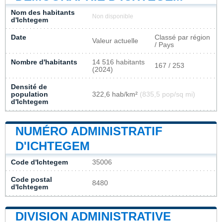
Nom des habitants
Non disponible
d'Ichtegem
Date
Classé par région
Valeur actuelle
/ Pays
Nombre d'habitants
14 516 habitants
167 / 253
(2024)
Densité de
population
322,6 hab/km²
(835,5 pop/sq mi)
d'Ichtegem
NUMÉRO ADMINISTRATIF
D'ICHTEGEM
Code d'Ichtegem
35006
Code postal
8480
d'Ichtegem
DIVISION ADMINISTRATIVE