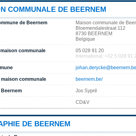
ON COMMUNALE DE BEERNEM
commune de Beernem
Maison communale de Bee
Bloemendalestraat 112
8730 BEERNEM
Belgique
a maison communale
05 028 91 20
International: +32 5 028 91 
ommune
johan.derycke@beernem.b
 la maison communale
beernem.be/
e Beernem
Jos Sypré
CD&V
PHIE DE BEERNEM