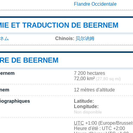
Flandre Occidentale
IE ET TRADUCTION DE BEERNEM
ネム
Chinois:
贝尔讷姆
IRE DE BEERNEM
eernem
7 200 hectares
72,00 km²
(27,80 sq mi)
rnem
12 mètres d'altitude
éographiques
Latitude:
Longitude:
Non disponible
UTC
+1:00 (Europe/Brussel
Heure d'été : UTC +2:00