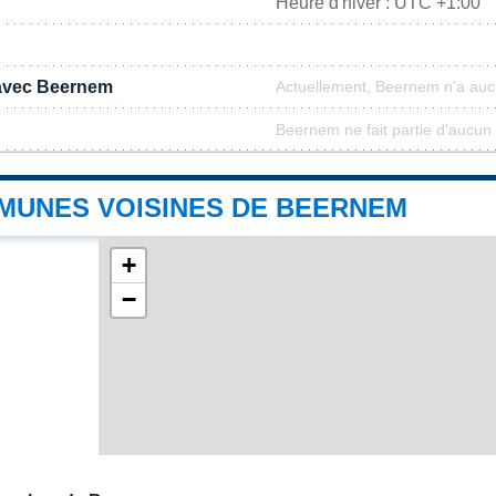
Heure d'hiver : UTC +1:00
 avec Beernem
Actuellement, Beernem n'a au
Beernem ne fait partie d'aucun 
MUNES VOISINES DE BEERNEM
+
−