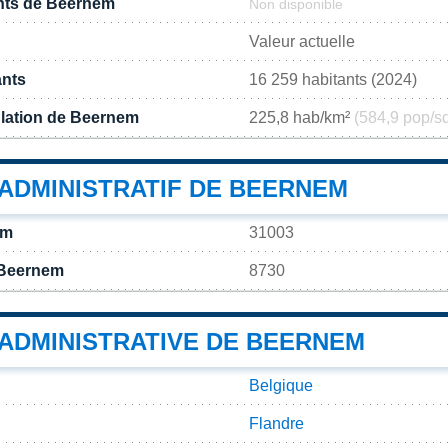
nts de Beernem
Non disponible
Valeur actuelle
ants
16 259 habitants (2024)
lation de Beernem
225,8 hab/km²
(584,9 pop/s
ADMINISTRATIF DE BEERNEM
em
31003
 Beernem
8730
 ADMINISTRATIVE DE BEERNEM
Belgique
Flandre