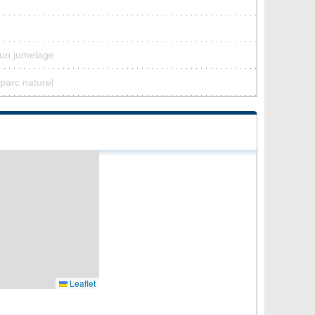
cun jumelage
parc naturel
Leaflet