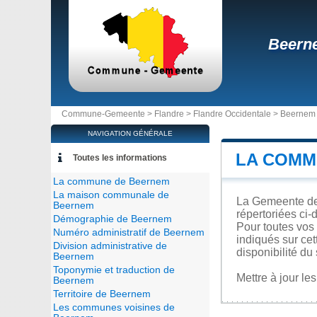
Beern
Commune-Gemeente >
Flandre
>
Flandre Occidentale
>
Beernem
NAVIGATION GÉNÉRALE
LA COMM
Toutes les informations
La commune de Beernem
La maison communale de
La Gemeente de 
Beernem
répertoriées ci-
Démographie de Beernem
Pour toutes vos
Numéro administratif de Beernem
indiqués sur cet
Division administrative de
disponibilité du 
Beernem
Toponymie et traduction de
Mettre à jour l
Beernem
Territoire de Beernem
Les communes voisines de