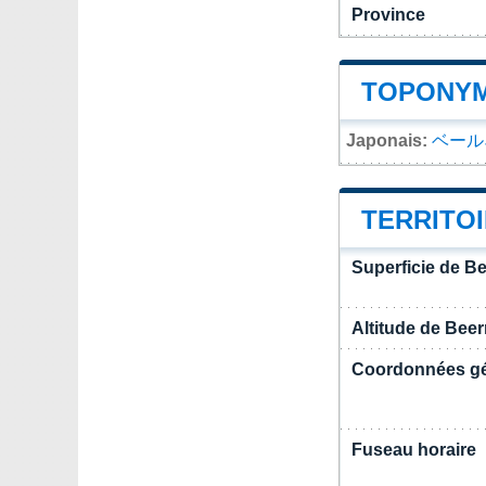
Province
TOPONYM
Japonais:
ベール
TERRITO
Superficie de B
Altitude de Bee
Coordonnées g
Fuseau horaire