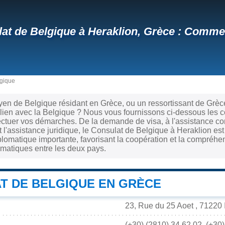
at de Belgique à Heraklion, Grèce : Commen
lgique
yen de Belgique résidant en Grèce, ou un ressortissant de Grè
 lien avec la Belgique ? Nous vous fournissons ci-dessous les 
ectuer vos démarches. De la demande de visa, à l'assistance co
et l'assistance juridique, le Consulat de Belgique à Heraklion e
plomatique importante, favorisant la coopération et la compréhen
lomatiques entre les deux pays.
T DE BELGIQUE EN GRÈCE
23, Rue du 25 Aoet , 71220 I
(+30) (2810) 34.62.02, (+30