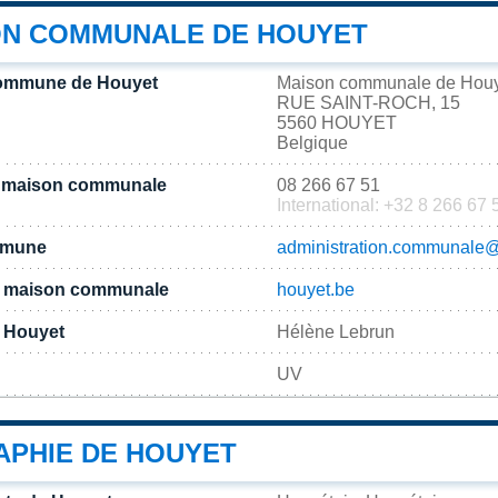
ON COMMUNALE DE HOUYET
commune de Houyet
Maison communale de Hou
RUE SAINT-ROCH, 15
5560 HOUYET
Belgique
a maison communale
08 266 67 51
International: +32 8 266 67 
ommune
administration.communale
 la maison communale
houyet.be
 Houyet
Hélène Lebrun
UV
PHIE DE HOUYET