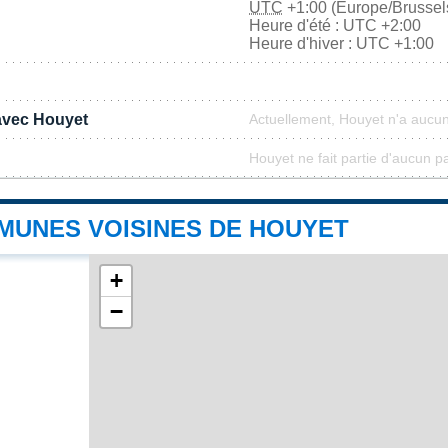
UTC
+1:00 (Europe/Brussel
Heure d'été : UTC +2:00
Heure d'hiver : UTC +1:00
 avec Houyet
Actuellement, Houyet n'a aucu
Houyet ne fait partie d'aucun p
MUNES VOISINES DE HOUYET
+
−