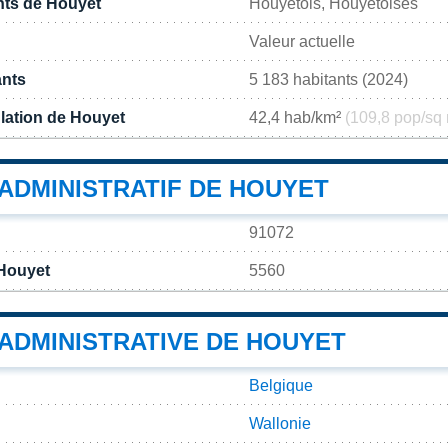
nts de Houyet
Houyétois, Houyétoises
Valeur actuelle
ants
5 183 habitants (2024)
lation de Houyet
42,4 hab/km²
(109,8 pop/sq 
ADMINISTRATIF DE HOUYET
91072
 Houyet
5560
 ADMINISTRATIVE DE HOUYET
Belgique
Wallonie