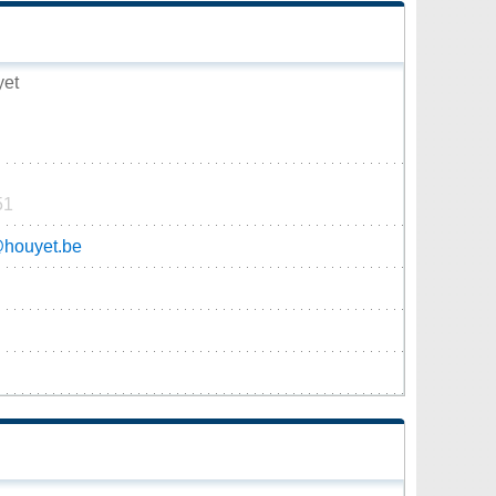
yet
51
@houyet.be