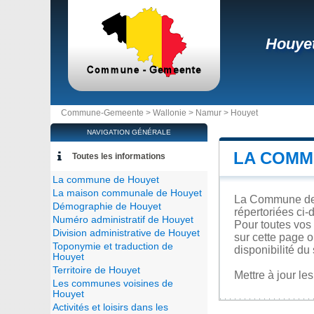
Houye
Commune-Gemeente >
Wallonie
>
Namur
>
Houyet
NAVIGATION GÉNÉRALE
LA COMM
Toutes les informations
La commune de Houyet
La maison communale de Houyet
La Commune de H
Démographie de Houyet
répertoriées ci-
Numéro administratif de Houyet
Pour toutes vos
Division administrative de Houyet
sur cette page o
Toponymie et traduction de
disponibilité du 
Houyet
Territoire de Houyet
Mettre à jour l
Les communes voisines de
Houyet
Activités et loisirs dans les