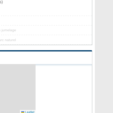
s)
n jumelage
arc naturel
Leaflet