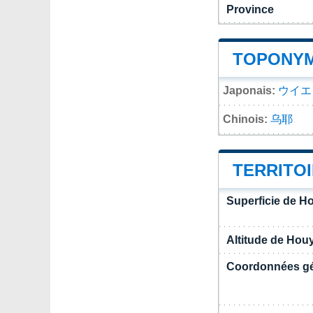
Province
TOPONYM
Japonais:
ウイエ
Chinois:
乌耶
TERRITO
Superficie de H
Altitude de Hou
Coordonnées g