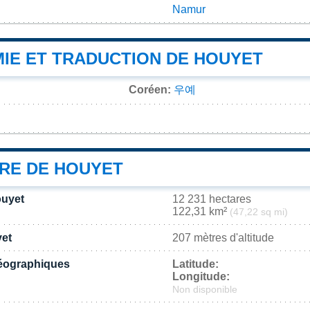
Namur
IE ET TRADUCTION DE HOUYET
Coréen:
우예
IRE DE HOUYET
ouyet
12 231 hectares
122,31 km²
(47,22 sq mi)
yet
207 mètres d'altitude
éographiques
Latitude:
Longitude:
Non disponible