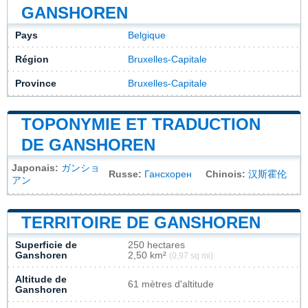
GANSHOREN
Pays
Belgique
Région
Bruxelles-Capitale
Province
Bruxelles-Capitale
TOPONYMIE ET TRADUCTION
DE GANSHOREN
Japonais:
ガンショ
Russe:
Гансхорен
Chinois:
汉斯霍伦
アン
TERRITOIRE DE GANSHOREN
Superficie de
250 hectares
Ganshoren
2,50 km²
(0,97 sq mi)
Altitude de
61 mètres d'altitude
Ganshoren