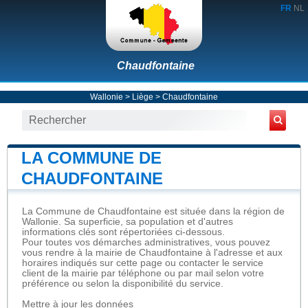
FR
NL
Chaudfontaine
Wallonie
>
Liège
>
Chaudfontaine
LA COMMUNE DE
CHAUDFONTAINE
La Commune de Chaudfontaine est située dans la région de
Wallonie. Sa superficie, sa population et d'autres
informations clés sont répertoriées ci-dessous.
Pour toutes vos démarches administratives, vous pouvez
vous rendre à la mairie de Chaudfontaine à l'adresse et aux
horaires indiqués sur cette page ou contacter le service
client de la mairie par téléphone ou par mail selon votre
préférence ou selon la disponibilité du service.
Mettre à jour les données