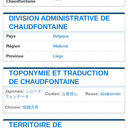
Chaudfontaine
DIVISION ADMINISTRATIVE DE
CHAUDFONTAINE
Pays
Belgique
Région
Wallonie
Province
Liège
TOPONYMIE ET TRADUCTION
DE CHAUDFONTAINE
Japonais:
ショード
Coréen:
쇼퐁뗀느
Russe:
Шофонтен
フォンテーヌ
Chinois:
绍德方丹
TERRITOIRE DE