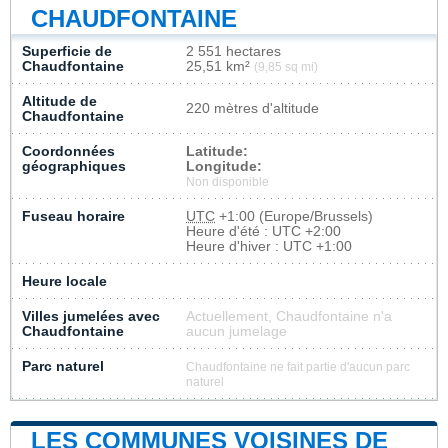
CHAUDFONTAINE
Superficie de
2 551 hectares
Chaudfontaine
25,51 km²
(9,85 sq mi)
Altitude de
220 mètres d'altitude
Chaudfontaine
Coordonnées
Latitude:
géographiques
Longitude:
Non disponible
Fuseau horaire
UTC
+1:00 (Europe/Brussels)
Heure d'été : UTC +2:00
Heure d'hiver : UTC +1:00
Heure locale
Villes jumelées avec
Actuellement, Chaudfontaine n'a
Chaudfontaine
aucun jumelage
Parc naturel
Chaudfontaine ne fait partie d'aucun parc
naturel
LES COMMUNES VOISINES DE