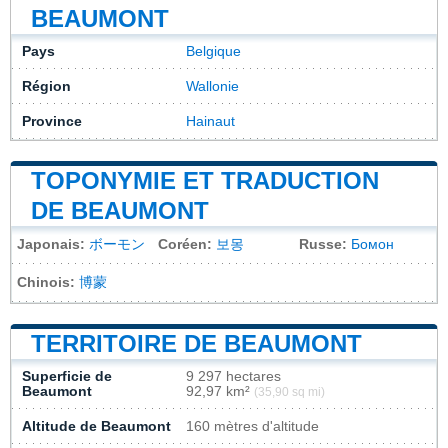
BEAUMONT
Pays
Belgique
Région
Wallonie
Province
Hainaut
TOPONYMIE ET TRADUCTION
DE BEAUMONT
Japonais:
ボーモン
Coréen:
보몽
Russe:
Бомон
Chinois:
博蒙
TERRITOIRE DE BEAUMONT
Superficie de
9 297 hectares
Beaumont
92,97 km²
(35,90 sq mi)
Altitude de Beaumont
160 mètres d'altitude