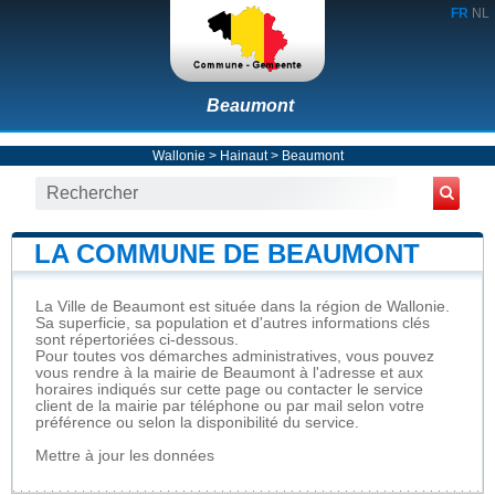
FR
NL
Beaumont
Wallonie
>
Hainaut
>
Beaumont
LA COMMUNE DE BEAUMONT
La Ville de Beaumont est située dans la région de Wallonie.
Sa superficie, sa population et d'autres informations clés
sont répertoriées ci-dessous.
Pour toutes vos démarches administratives, vous pouvez
vous rendre à la mairie de Beaumont à l'adresse et aux
horaires indiqués sur cette page ou contacter le service
client de la mairie par téléphone ou par mail selon votre
préférence ou selon la disponibilité du service.
Mettre à jour les données