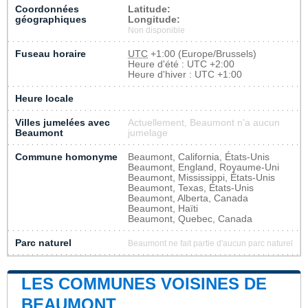
Coordonnées
Latitude:
géographiques
Longitude:
Non disponible
Fuseau horaire
UTC
+1:00 (Europe/Brussels)
Heure d'été : UTC +2:00
Heure d'hiver : UTC +1:00
Heure locale
Villes jumelées avec
Actuellement, Beaumont n'a aucun
Beaumont
jumelage
Commune homonyme
Beaumont, California, États-Unis
Beaumont, England, Royaume-Uni
Beaumont, Mississippi, États-Unis
Beaumont, Texas, États-Unis
Beaumont, Alberta, Canada
Beaumont, Haïti
Beaumont, Quebec, Canada
Parc naturel
Beaumont ne fait partie d'aucun parc naturel
LES COMMUNES VOISINES DE
BEAUMONT