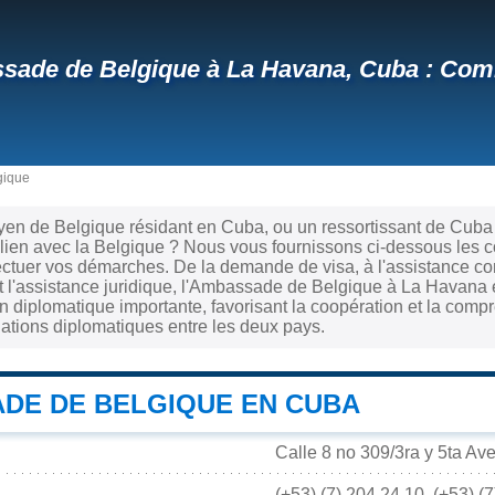
ade de Belgique à La Havana, Cuba : Comm
gique
yen de Belgique résidant en Cuba, ou un ressortissant de Cuba
 lien avec la Belgique ? Nous vous fournissons ci-dessous les 
ectuer vos démarches. De la demande de visa, à l'assistance co
et l'assistance juridique, l'Ambassade de Belgique à La Havana 
n diplomatique importante, favorisant la coopération et la compr
elations diplomatiques entre les deux pays.
DE DE BELGIQUE EN CUBA
Calle 8 no 309/3ra y 5ta Av
(+53) (7) 204.24.10, (+53) (